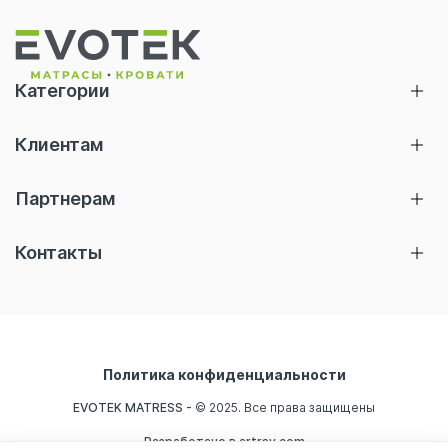
Категории
Матрасы
Клиентам
Кровати
Главная
Тумбы
Партнерам
Акции
Подушки
Отельерам
Термины и определения
Контакты
Топперы
Правила эксплуатации
Чехлы/Одеяла
Расширенная гарантия
Комплектующие
Как выбрать
support@evotek-matras.ru
Политика конфиденциальности
Где купить
EVOTEK MATRESS -
© 2025. Все права защищены
О нас
Разработано в artrsv.com