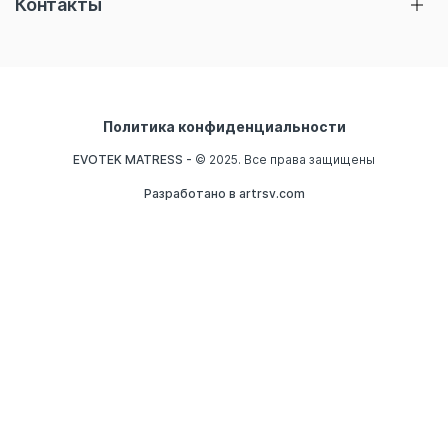
Контакты
Топперы
Правила эксплуатации
Чехлы/Одеяла
Расширенная гарантия
Комплектующие
Как выбрать
support@evotek-matras.ru
Политика конфиденциальности
Где купить
EVOTEK MATRESS -
© 2025. Все права защищены
О нас
Разработано в artrsv.com
Контакты