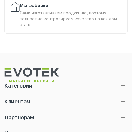
Мы фабрика
Сами изготавливаем продукцию, поэтому
полностью контролируем качество на каждом
этапе
Категории
Матрасы
Клиентам
Кровати
Главная
Тумбы
Партнерам
Акции
Подушки
Отельерам
Термины и определения