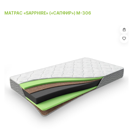
МАТРАС «SAPPHIRE» («САПФИР») M-306