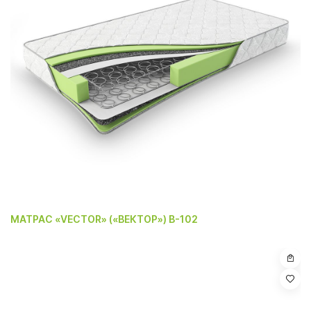
МАТРАС «VECTOR» («ВЕКТОР») B-102