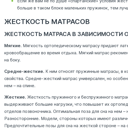
Если же вам не по душе «спартанские» условия жест
больше в таком блоке маленьких пружинок, тем луч
ЖЕСТКОСТЬ МАТРАСОВ
ЖЕСТКОСТЬ МАТРАСА В ЗАВИСИМОСТИ О
Мягкие
. Мягкость ортопедическому матрасу придают лат
кровообращение во время отдыха. Мягкий матрас рекоменд
на боку.
Средне-жесткие.
К ним относят пружинные матрасы, в к
свойства. Средне-жесткий матрас универсален, но особен
нем – на спине.
Жесткие.
Жесткость пружинного и беспружинного матраса
выдерживают большие нагрузки, что повышает их ортопед
отделов позвоночника. Оптимальная поза для сна на нем – н
Разносторонние. Модели, стороны которых имеют различну
Предпочтительные позы для сна на жесткой стороне – на сп