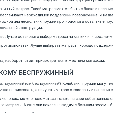
ужинный матрас. Такой матрас может быть с блоком независ
 обеспечивает необходимой поддержки позвоночника. И назв
 одной или нескольких пружин прогибаются и остальные пр
циальной конструкции.
 Лучше остановите выбор матраса на мягких или средне-м
противопоказан. Лучше выбирать матрасы, хорошо поддерж
а, наоборот, стоит присмотреться к жестким матрасам.
 КОМУ БЕСПРУЖИННЫЙ
нка: пружинный или беспружинный? Колебания пружин могут н
учше не рисковать, а покупать матрас с кокосовым наполнит
о человека можно положиться только на свои собственные о
ые матрасы. А еще они показаны людям с большим весом – б