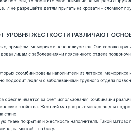
кой постели, то обратите свое внимание на матрасы с пруж
ше. И не разрешайте детям прыгать на кровати – сломают пр
Т УРОВНЯ ЖЕСТКОСТИ РАЗЛИЧАЮТ ОСНОВ
екс, ормафом, меморикс и пенополиуретан. Они хорошо прин
ован лицам с заболеваниями поясничного отдела позвоночни
оторых скомбинированы наполнители из латекса, меморикса 
но подходит людям с заболеваниями грудного отдела позвон
 обеспечивается за счет использования комбинации различ
ические свойства. Жесткий матрас рекомендован для подрос
а спине.
ю ткань покрытия и жесткость наполнителя. Такой матрас п
ине, на мягкой – на боку.