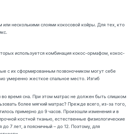
 или несколькими слоями кокосовой койры. Для тех, кто
кс.
оторых используется комбинация кокос-ормафом, кокос-
лые с их сформированным позвоночником могут себе
имо умеренно жесткое спальное место. Изгиб
 во время сна. При этом матрас не должен быть слишком
зовать более мягкий матрас? Прежде всего, из-за того,
тилось примерно до 9 часов. Произошли изменения и в
 прочной костной тканью, естественные физиологические
о 7 лет, а поясничный – до 12. Поэтому, для
сткости.