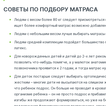
СОВЕТЫ ПО ПОДБОРУ МАТРАСА
Людям с весом более 80 кг следует присмотреться 
ищет более комфортный матрас возможно добавлени
Людям с небольшим весом лучше выбирать матрасы 
Людям средней комплекции подойдет большинство м
латекс.
Для новорожденных детей и детей до 2-х лет реко
позволить что-нибудь помягче, а у малюток анатом
позвоночника проявится к 2 годам, и тогда матрас н
Для деток постарше следует выбирать ортопедическ
жестким – многие дети не высыпаются на слишком ж
что ребенок подрос. Он больше не проводит в крова
организме ребенка – он не просто подрос и прибави
изгибы же продолжают формироваться, но уже на бол
поддержания формирующегося позвоночника, следу