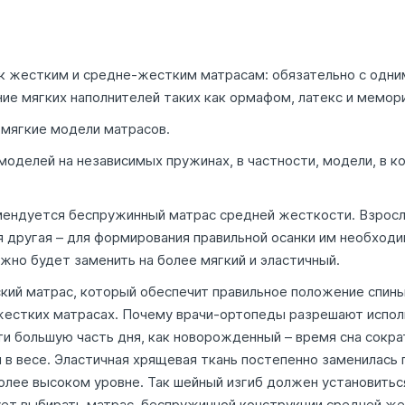
к жестким и средне-жестким матрасам: обязательно с одним
е мягких наполнителей таких как ормафом, латекс и мемори
мягкие модели матрасов.
оделей на независимых пружинах, в частности, модели, в к
мендуется беспружинный матрас средней жесткости. Взрос
ия другая – для формирования правильной осанки им необход
ужно будет заменить на более мягкий и эластичный.
ий матрас, который обеспечит правильное положение спины
естких матрасах. Почему врачи-ортопеды разрешают исполь
ти большую часть дня, как новорожденный – время сна сокра
л в весе. Эластичная хрящевая ткань постепенно заменилась
ее высоком уровне. Так шейный изгиб должен установиться д
ет выбирать матрас беспружинной конструкции средней же