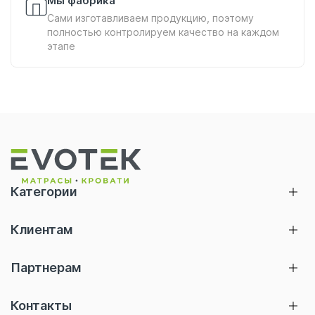
Мы фабрика
Сами изготавливаем продукцию, поэтому
полностью контролируем качество на каждом
этапе
Категории
Матрасы
Клиентам
Кровати
Главная
Тумбы
Партнерам
Акции
Подушки
Отельерам
Термины и определения
Контакты
Топперы