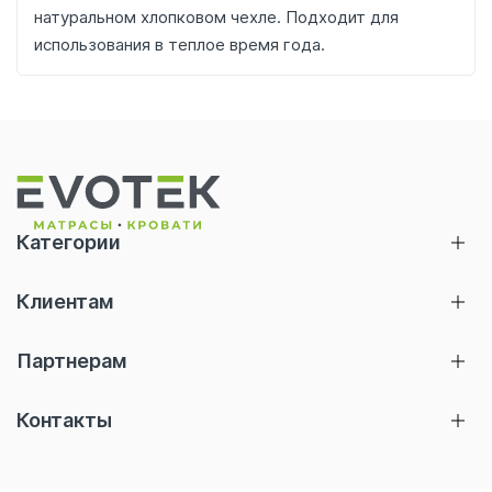
натуральном хлопковом чехле. Подходит для
использования в теплое время года.
Категории
Матрасы
Клиентам
Кровати
Главная
Тумбы
Партнерам
Акции
Подушки
Отельерам
Термины и определения
Контакты
Топперы
Правила эксплуатации
Чехлы/Одеяла
Расширенная гарантия