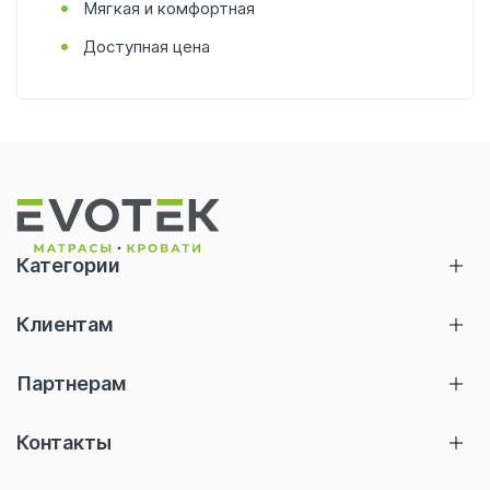
Мягкая и комфортная
Доступная цена
Категории
Матрасы
Клиентам
Кровати
Главная
Тумбы
Партнерам
Акции
Подушки
Отельерам
Термины и определения
Контакты
Топперы
Правила эксплуатации
Чехлы/Одеяла